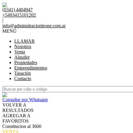
(0341) 4404947
+5493415101202
|
info@adminsitracionleone.com.ar
MENÚ
LLAMAR
Nosotros
Venta
Alquiler
Propiedades
Emprendimientos
Tasación
Contacto
Consultar por Whatsapp
VOLVER A
RESULTADOS
AGREGAR A
FAVORITOS
Constitucion al 3600
VENTA