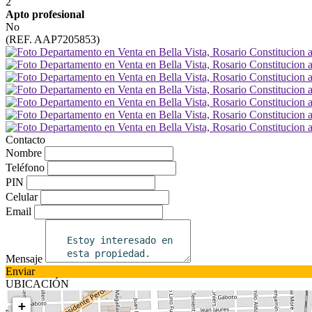
2
Apto profesional
No
(REF. AAP7205853)
Contacto
Nombre
Teléfono
PIN
Celular
Email
Mensaje
Enviar
UBICACIÓN
+